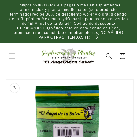
Ir
Compra $900.00 MXN a pagar o más en suplementos
directamente
alimenticios y plantas medicinales (solo producto
al contenido
terminado) recibe 30% de descuento y/o envío gratis dentro
de la República Mexicana. ¡NO! participan las bolsas verdes
de “El Ángel de tu Salud”. Código de descuento
CC7X5VNXKT6Q válido solo en esta tienda en línea,
promoción no acumulable con otras ofertas, NO VÁLIDO
PARA OTRAS TIENDAS (1).
Carrito
Ir
directamente
a la
información
del producto