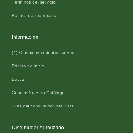
p
á
Términos del servicio
s
p
u
s
Política de reembolso
l
u
a
l
b
a
Información
l
b
a
l
n
a
(1) Condiciones de descuentos
d
n
a
d
Página de inicio
b
a
o
b
Buscar
l
o
s
l
Conoce Nuestro Catálogo
a
s
v
a
e
v
Guía del consumidor naturista
r
e
d
r
e
d
Distribuidor Autorizado
6
e