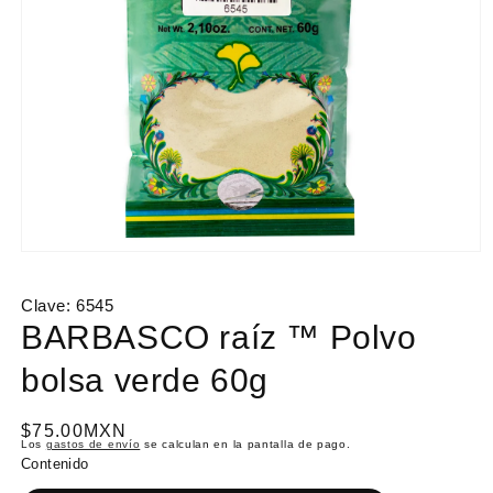
Abrir
elemento
multimedia
Clave:
6545
1
en
BARBASCO raíz ™ Polvo
una
ventana
bolsa verde 60g
modal
P
$75.00MXN
Los
gastos de envío
se calculan en la pantalla de pago.
r
Contenido
e