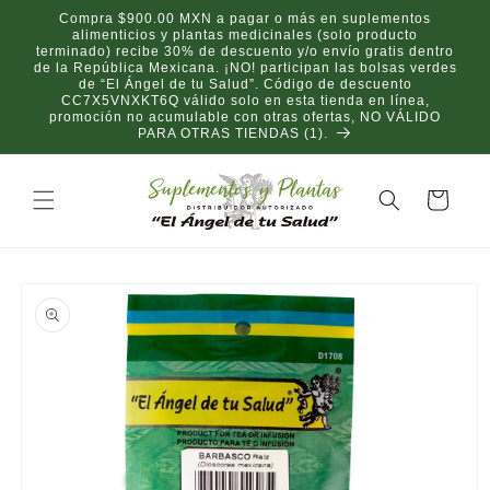
Ir
Compra $900.00 MXN a pagar o más en suplementos
directamente
alimenticios y plantas medicinales (solo producto
al contenido
terminado) recibe 30% de descuento y/o envío gratis dentro
de la República Mexicana. ¡NO! participan las bolsas verdes
de “El Ángel de tu Salud”. Código de descuento
CC7X5VNXKT6Q válido solo en esta tienda en línea,
promoción no acumulable con otras ofertas, NO VÁLIDO
PARA OTRAS TIENDAS (1).
Carrito
Ir
directamente
a la
información
del producto