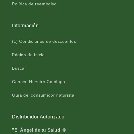
o
b
Política de reembolso
l
o
s
l
a
s
Información
v
a
e
v
r
e
(1) Condiciones de descuentos
d
r
e
d
Página de inicio
6
e
0
6
Buscar
g
0
g
Conoce Nuestro Catálogo
Guía del consumidor naturista
Distribuidor Autorizado
"El Ángel de tu Salud"®