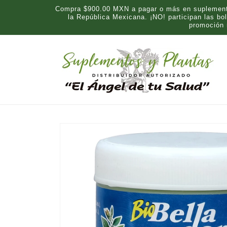
Ir
Compra $900.00 MXN a pagar o más en suplementos
directamente
la República Mexicana. ¡NO! participan las b
al contenido
promoción
Ir
directamente
a la
información
del producto