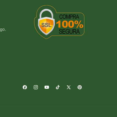
go.
Facebook
Instagram
YouTube
TikTok
X
Pinterest
(Twitter)