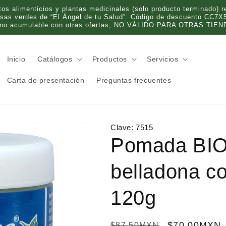
 alimenticios y plantas medicinales (solo producto terminado) re
olsas verdes de “El Ángel de tu Salud”. Código de descuento CC7X
 no acumulable con otras ofertas, NO VÁLIDO PARA OTRAS TIEND
Inicio
Catálogos
Productos
Servicios
Carta de presentación
Preguntas frecuentes
Clave:
7515
Pomada BI
belladona co
120g
P
P
$70.00MXN
$87.50MXN