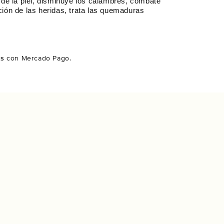
os de la piel, disminuye los calambres, combate
ación de las heridas, trata las quemaduras
és
con Mercado Pago.