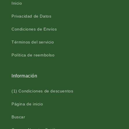
Crédito sujeto a aprobación.
i
u
Inicio
¿Tienes dudas? Consulta nuestra
Ayuda.
n
i
a
n
Privacidad de Datos
a
a
m
a
Condiciones de Envíos
a
m
r
a
Términos del servicio
i
r
l
i
Política de reembolso
l
l
a
l
f
a
r
f
Información
a
r
s
a
(1) Condiciones de descuentos
c
s
o
c
9
o
Página de inicio
0
9
0
Buscar