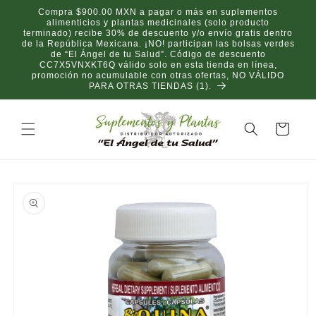
Ir
Compra $900.00 MXN a pagar o más en suplementos
directamente
alimenticios y plantas medicinales (solo producto
al contenido
terminado) recibe 30% de descuento y/o envío gratis dentro
de la República Mexicana. ¡NO! participan las bolsas verdes
de “El Ángel de tu Salud”. Código de descuento
CC7X5VNXKT6Q válido solo en esta tienda en línea,
promoción no acumulable con otras ofertas, NO VÁLIDO
PARA OTRAS TIENDAS (1).
Carrito
Ir
directamente
a la
información
del producto