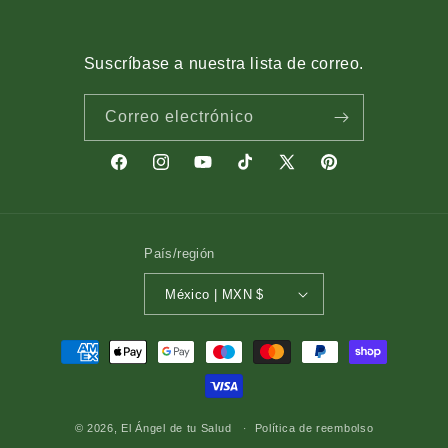
Suscríbase a nuestra lista de correo.
Correo electrónico
Facebook
Instagram
YouTube
TikTok
X
Pinterest
(Twitter)
País/región
México | MXN $
Formas
de
pago
© 2026,
El Ángel de tu Salud
Política de reembolso