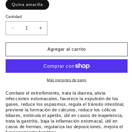
c
Quina amarilla
c
i
i
C
Cantidad
o
o
a
h
d
n
R
A
a
e
t
e
u
i
b
o
d
m
d
i
f
u
e
Agregar al carrito
a
t
e
c
n
d
u
i
r
t
r
a
a
t
c
r
l
a
a
c
Más opciones de pago
n
a
t
n
Combate el estreñimiento, trata la diarrea, alivia
i
t
infecciones estomacales, favorece la expulsión de los
gases, reduce los espasmos, regula el tránsito intestinal,
d
i
previene la formación de cálculos, reduce los cólicos
a
d
biliares, estimula el apetito, útil en casos de inapetencia,
d
a
trata la gastritis, baja la inflamación estomacal, útil en
p
d
casos de hernias, regulariza las deposiciones, mejora el
a
p