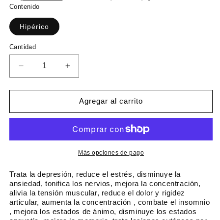
r
r
Contenido
e
e
c
Hipérico
c
i
i
C
Cantidad
o
o
a
h
d
n
R
A
a
e
t
e
u
i
b
o
d
m
d
i
f
u
e
Agregar al carrito
a
t
e
c
n
d
u
i
r
t
r
a
a
t
c
r
l
a
a
c
Más opciones de pago
n
a
t
n
Trata la depresión, reduce el estrés, disminuye la
i
t
ansiedad, tonifica los nervios, mejora la concentración,
alivia la tensión muscular, reduce el dolor y rigidez
d
i
articular, aumenta la concentración , combate el insomnio
a
d
, mejora los estados de ánimo, disminuye los estados
d
a