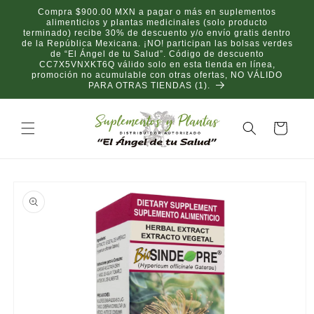
Ir
Compra $900.00 MXN a pagar o más en suplementos
directamente
alimenticios y plantas medicinales (solo producto
al contenido
terminado) recibe 30% de descuento y/o envío gratis dentro
de la República Mexicana. ¡NO! participan las bolsas verdes
de “El Ángel de tu Salud”. Código de descuento
CC7X5VNXKT6Q válido solo en esta tienda en línea,
promoción no acumulable con otras ofertas, NO VÁLIDO
PARA OTRAS TIENDAS (1).
Carrito
Ir
directamente
a la
información
del producto