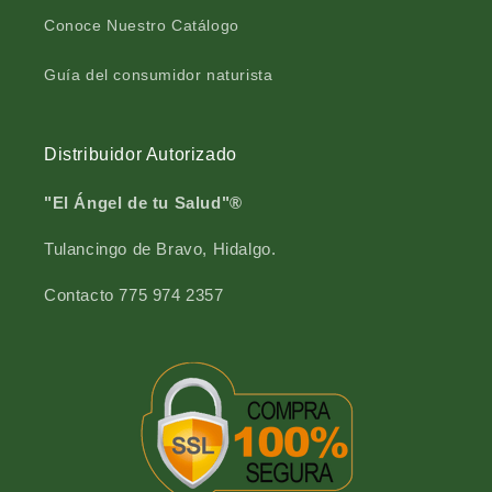
f
a
Conoce Nuestro Catálogo
r
f
a
r
Guía del consumidor naturista
s
a
c
s
o
c
Distribuidor Autorizado
g
o
o
g
t
o
"El Ángel de tu Salud"®
e
t
r
e
Tulancingo de Bravo, Hidalgo.
o
r
6
o
Contacto 775 974 2357
0
6
m
0
l
m
l