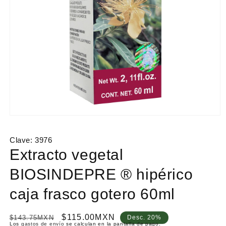
Abrir
elemento
multimedia
Clave:
3976
1
en
Extracto vegetal
una
ventana
BIOSINDEPRE ® hipérico
modal
caja frasco gotero 60ml
P
P
$115.00MXN
$143.75MXN
Desc. 20%
Los
gastos de envío
se calculan en la pantalla de pago.