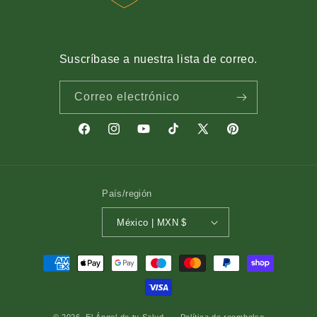
Suscríbase a nuestra lista de correo.
Correo electrónico
Facebook
Instagram
YouTube
TikTok
X
Pinterest
(Twitter)
País/región
México | MXN $
Formas
de
pago
© 2026,
El Ángel de tu Salud