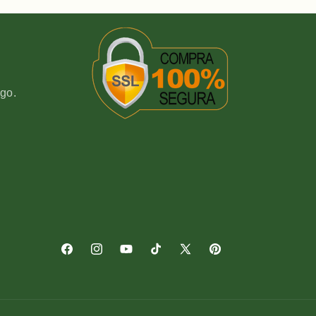
go.
Facebook
Instagram
YouTube
TikTok
X
Pinterest
(Twitter)