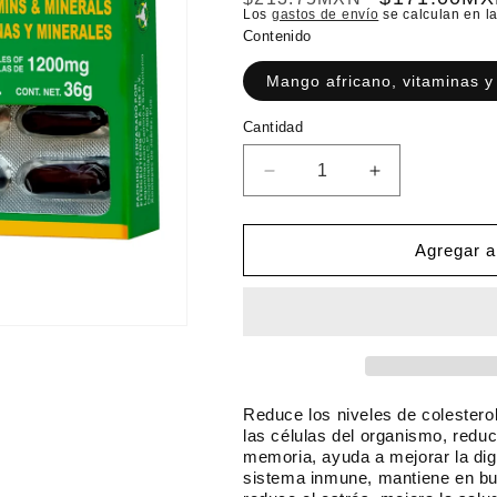
Los
gastos de envío
se calculan en la
r
r
Contenido
e
e
Mango africano, vitaminas y
c
c
i
i
C
Cantidad
o
o
a
n
h
d
R
A
t
e
u
a
e
i
d
m
d
b
o
u
e
Agregar al
a
i
f
c
n
d
i
t
t
e
r
a
u
r
c
r
a
t
a
c
l
a
n
a
t
n
Reduce los niveles de colesterol 
i
t
las células del organismo, reduc
memoria, ayuda a mejorar la dige
d
i
sistema inmune, mantiene en bu
a
d