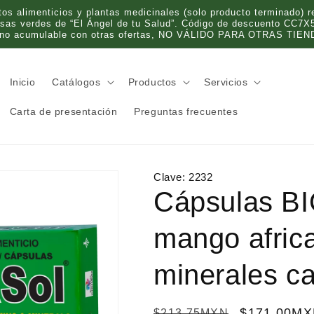
 alimenticios y plantas medicinales (solo producto terminado) re
olsas verdes de “El Ángel de tu Salud”. Código de descuento CC7X
 no acumulable con otras ofertas, NO VÁLIDO PARA OTRAS TIEND
Inicio
Catálogos
Productos
Servicios
Carta de presentación
Preguntas frecuentes
Clave:
2232
Cápsulas B
mango africa
minerales ca
P
P
$171.00M
$213.75MXN