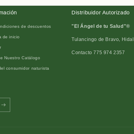
S
L
O
S
rmación
Distribuidor Autorizado
L
O
®
L
m
®
"El Ángel de tu Salud"®
ondiciones de descuentos
a
m
 de inicio
n
a
Tulancingo de Bravo, Hidal
g
n
r
o
g
Contacto 775 974 2357
a
o
e Nuestro Catálogo
f
a
el consumidor naturista
r
f
i
r
c
i
a
c
n
a
o
n
,
o
v
,
i
v
t
i
a
t