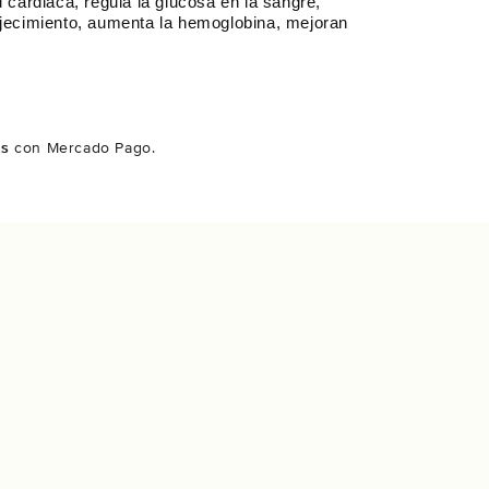
d cardiaca, regula la glucosa en la sangre,
ejecimiento, aumenta la hemoglobina, mejoran
és
con Mercado Pago.