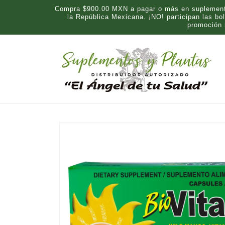
Ir
Compra $900.00 MXN a pagar o más en suplementos
directamente
la República Mexicana. ¡NO! participan las b
al contenido
promoción
Ir
directamente
a la
información
del producto