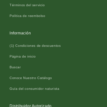
e
c
Términos del servicio
i
e
t
i
Política de reembolso
e
t
c
e
o
c
Información
n
o
A
n
L
A
(1) Condiciones de descuentos
I
L
I
I
Página de inicio
N
I
A
N
Buscar
™
A
C
™
Conoce Nuestro Catálogo
á
C
p
á
s
p
Guía del consumidor naturista
u
s
l
u
a
l
Distribuidor Autorizado