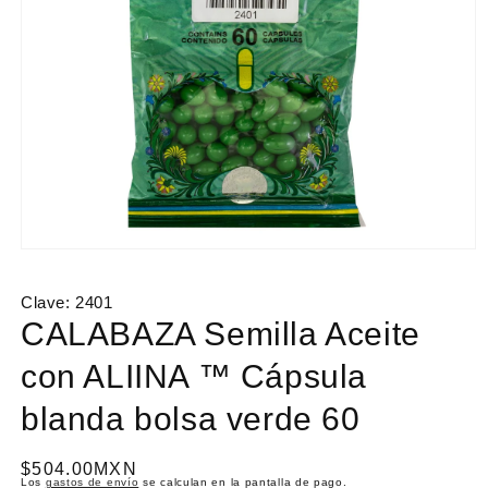
Abrir
elemento
multimedia
Clave:
2401
1
en
CALABAZA Semilla Aceite
una
ventana
con ALIINA ™ Cápsula
modal
blanda bolsa verde 60
P
$504.00MXN
Los
gastos de envío
se calculan en la pantalla de pago.