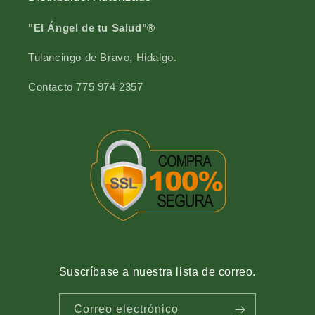
b
a
l
b
"El Ángel de tu Salud"®
a
l
n
a
Tulancingo de Bravo, Hidalgo.
d
n
a
d
Contacto 775 974 2357
b
a
o
b
l
o
s
l
a
s
v
a
e
v
r
e
d
r
e
d
6
e
0
6
0
Suscríbase a nuestra lista de correo.
Correo electrónico