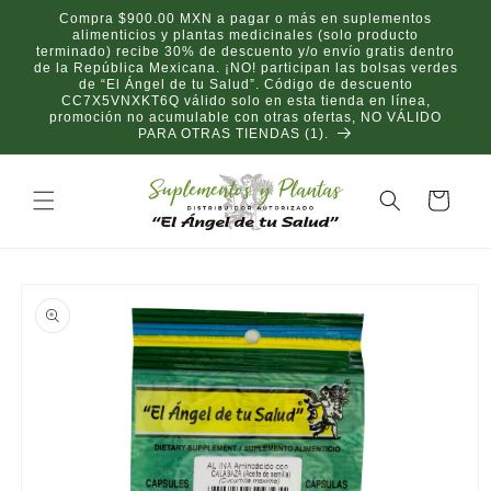
Ir
Compra $900.00 MXN a pagar o más en suplementos
directamente
alimenticios y plantas medicinales (solo producto
al contenido
terminado) recibe 30% de descuento y/o envío gratis dentro
de la República Mexicana. ¡NO! participan las bolsas verdes
de “El Ángel de tu Salud”. Código de descuento
CC7X5VNXKT6Q válido solo en esta tienda en línea,
promoción no acumulable con otras ofertas, NO VÁLIDO
PARA OTRAS TIENDAS (1).
Carrito
Ir
directamente
a la
información
del producto