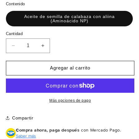
r
Contenido
e
Aceite de semilla de calabaza con aliina
c
(Aminoácido NP)
i
o
C
Cantidad
a
h
n
a
R
A
t
b
e
u
i
d
m
i
d
u
e
Agregar al carrito
a
t
c
n
d
u
i
t
a
r
a
l
c
r
a
c
Más opciones de pago
n
a
t
n
Compartir
i
t
d
i
Compra ahora, paga después
con Mercado Pago.
a
d
Saber más