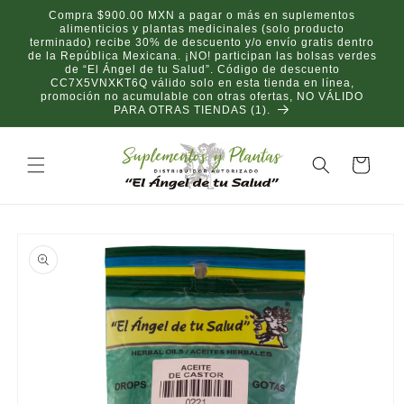
Ir
Compra $900.00 MXN a pagar o más en suplementos
directamente
alimenticios y plantas medicinales (solo producto
al contenido
terminado) recibe 30% de descuento y/o envío gratis dentro
de la República Mexicana. ¡NO! participan las bolsas verdes
de “El Ángel de tu Salud”. Código de descuento
CC7X5VNXKT6Q válido solo en esta tienda en línea,
promoción no acumulable con otras ofertas, NO VÁLIDO
PARA OTRAS TIENDAS (1).
Carrito
Ir
directamente
a la
información
del producto