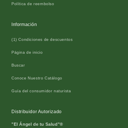
O
T
Política de reembolso
R
O
™
R
b
™
Información
o
b
l
o
s
l
(1) Condiciones de descuentos
a
s
f
a
Página de inicio
r
f
a
r
Buscar
s
a
c
s
Conoce Nuestro Catálogo
o
c
7
o
5
7
Guía del consumidor naturista
m
5
l
m
l
Distribuidor Autorizado
"El Ángel de tu Salud"®