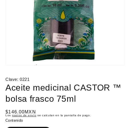
Abrir
elemento
multimedia
Clave:
0221
1
en
Aceite medicinal CASTOR ™
una
ventana
bolsa frasco 75ml
modal
P
$146.00MXN
Los
gastos de envío
se calculan en la pantalla de pago.
r
Contenido
e