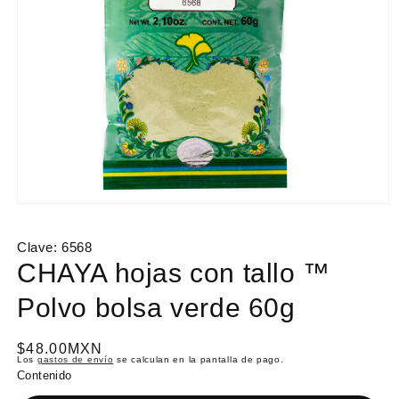
Abrir
elemento
multimedia
Clave:
6568
1
en
CHAYA hojas con tallo ™
una
ventana
Polvo bolsa verde 60g
modal
P
$48.00MXN
Los
gastos de envío
se calculan en la pantalla de pago.
r
Contenido
e