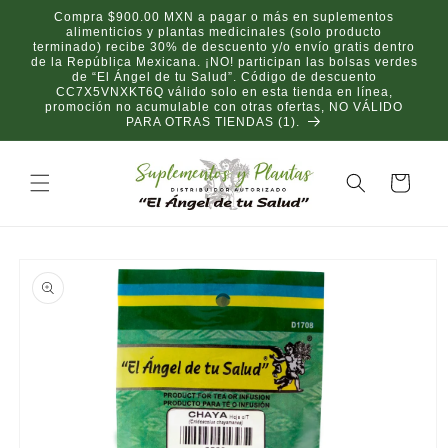
Ir
Compra $900.00 MXN a pagar o más en suplementos
directamente
alimenticios y plantas medicinales (solo producto
al contenido
terminado) recibe 30% de descuento y/o envío gratis dentro
de la República Mexicana. ¡NO! participan las bolsas verdes
de “El Ángel de tu Salud”. Código de descuento
CC7X5VNXKT6Q válido solo en esta tienda en línea,
promoción no acumulable con otras ofertas, NO VÁLIDO
PARA OTRAS TIENDAS (1).
Carrito
Ir
directamente
a la
información
del producto