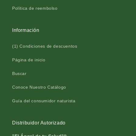
P
™
Política de reembolso
o
P
l
o
v
l
Información
o
v
b
o
o
b
(1) Condiciones de descuentos
l
o
s
l
Página de inicio
a
s
v
a
Buscar
e
v
r
e
Conoce Nuestro Catálogo
d
r
e
d
6
e
Guía del consumidor naturista
0
6
g
0
g
Distribuidor Autorizado