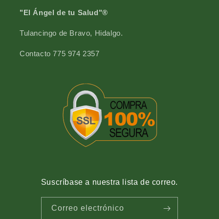
v
a
"El Ángel de tu Salud"®
e
v
r
e
Tulancingo de Bravo, Hidalgo.
d
r
e
d
Contacto 775 974 2357
6
e
0
6
0
Suscríbase a nuestra lista de correo.
Correo electrónico