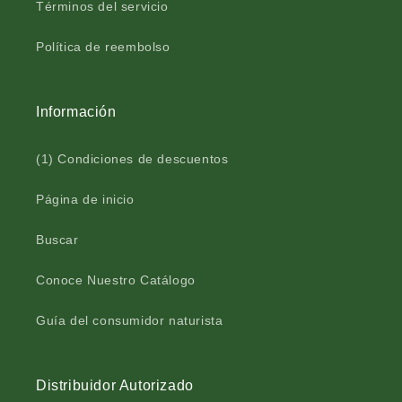
O
R
Términos del servicio
G
O
E
G
Política de reembolso
L
E
A
L
™
A
Información
C
™
á
C
p
á
(1) Condiciones de descuentos
s
p
u
s
Página de inicio
l
u
a
l
Buscar
d
a
u
d
Conoce Nuestro Catálogo
r
u
a
r
b
a
Guía del consumidor naturista
o
b
l
o
s
l
Distribuidor Autorizado
a
s