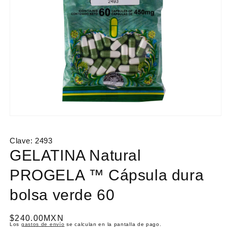
Abrir
elemento
multimedia
Clave:
2493
1
en
GELATINA Natural
una
ventana
PROGELA ™ Cápsula dura
modal
bolsa verde 60
P
$240.00MXN
Los
gastos de envío
se calculan en la pantalla de pago.