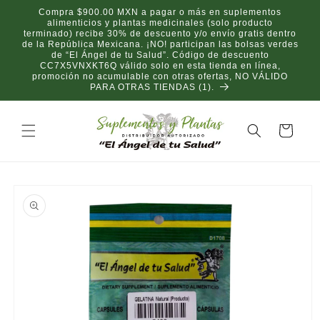
Ir
Compra $900.00 MXN a pagar o más en suplementos
directamente
alimenticios y plantas medicinales (solo producto
al contenido
terminado) recibe 30% de descuento y/o envío gratis dentro
de la República Mexicana. ¡NO! participan las bolsas verdes
de “El Ángel de tu Salud”. Código de descuento
CC7X5VNXKT6Q válido solo en esta tienda en línea,
promoción no acumulable con otras ofertas, NO VÁLIDO
PARA OTRAS TIENDAS (1).
Carrito
Ir
directamente
a la
información
del producto