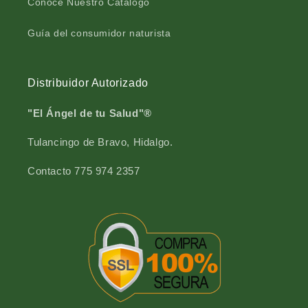
Conoce Nuestro Catálogo
0
6
g
0
Guía del consumidor naturista
g
Distribuidor Autorizado
"El Ángel de tu Salud"®
Tulancingo de Bravo, Hidalgo.
Contacto 775 974 2357