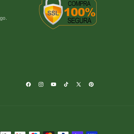
go.
Facebook
Instagram
YouTube
TikTok
X
Pinterest
(Twitter)