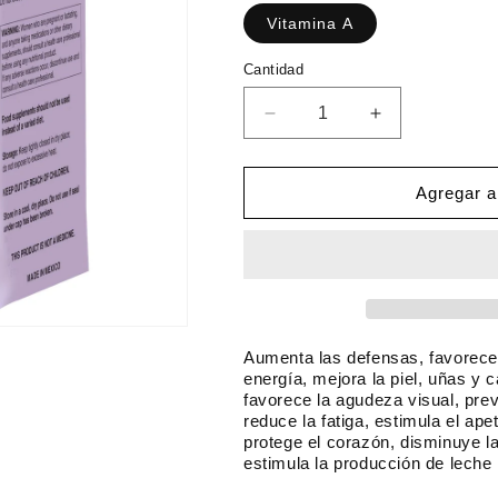
e
e
Vitamina A
c
c
i
i
C
Cantidad
o
o
a
n
h
d
R
A
t
e
u
a
e
i
d
m
d
b
o
u
e
Agregar al
a
i
f
c
n
d
i
t
t
e
r
a
u
r
c
r
a
t
a
c
l
a
n
a
t
n
Aumenta las defensas, favorece 
i
t
energía, mejora la piel, uñas y c
favorece la agudeza visual, previ
d
i
reduce la fatiga, estimula el apet
a
d
protege el corazón, disminuye la 
d
a
estimula la producción de leche
p
d
a
p