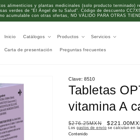
 alimenticios y plantas medicinales (solo producto terminado) re
olsas verdes de “El Ángel de tu Salud”. Código de descuento CC7X
 no acumulable con otras ofertas, NO VÁLIDO PARA OTRAS TIEND
Inicio
Catálogos
Productos
Servicios
Carta de presentación
Preguntas frecuentes
Clave:
8510
Tabletas O
vitamina A c
P
P
$221.00M
$276.25MXN
Los
gastos de envío
se calculan en la
r
r
Contenido