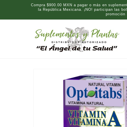
Ir
Compra $900.00 MXN a pagar o más en suplementos
directamente
la República Mexicana. ¡NO! participan las b
al contenido
promoción
Ir
directamente
a la
información
del producto