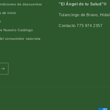
t
i
"El Ángel de tu Salud"®
ondiciones de descuentos
a
t
 de inicio
m
a
Tulancingo de Bravo, Hidal
i
m
r
n
i
Contacto 775 974 2357
a
n
e Nuestro Catálogo
A
a
el consumidor naturista
c
A
a
c
j
a
a
j
f
a
r
f
a
r
s
a
c
s
o
c
9
o
0
9
0