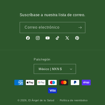
Suscríbase a nuestra lista de correo.
Correo electrónico
Facebook
Instagram
YouTube
TikTok
X
Pinterest
(Twitter)
País/región
México | MXN $
Formas
de
pago
© 2026,
El Ángel de tu Salud
Política de reembolso