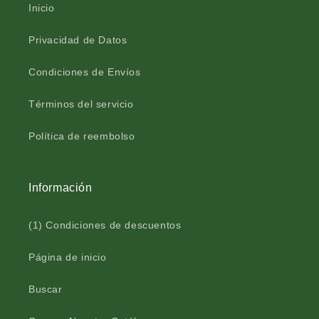
Crédito sujeto a aprobación.
E
I
Inicio
¿Tienes dudas? Consulta nuestra
Ayuda.
L
E
®
L
Privacidad de Datos
m
®
u
m
Condiciones de Envíos
l
u
t
l
Términos del servicio
i
t
f
i
Política de reembolso
l
f
o
l
r
o
a
r
Información
f
a
r
f
(1) Condiciones de descuentos
a
r
s
a
c
s
Página de inicio
o
c
3
o
Buscar
3
3
0
3