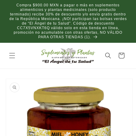
Ir
Compra $900.00 MXN a pagar o más en suplementos
directamente
alimenticios y plantas medicinales (solo producto
al contenido
terminado) recibe 30% de descuento y/o envío gratis dentro
de la República Mexicana. ¡NO! participan las bolsas verdes
de “El Ángel de tu Salud”. Código de descuento
CC7X5VNXKT6Q válido solo en esta tienda en línea,
promoción no acumulable con otras ofertas, NO VÁLIDO
PARA OTRAS TIENDAS (1).
Carrito
Ir
directamente
a la
información
del producto