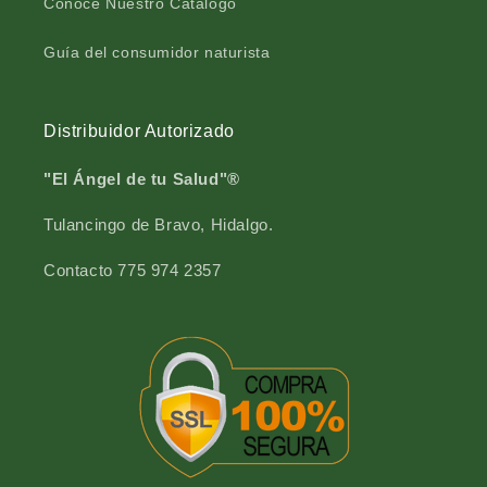
Conoce Nuestro Catálogo
m
0
l
m
Guía del consumidor naturista
l
Distribuidor Autorizado
"El Ángel de tu Salud"®
Tulancingo de Bravo, Hidalgo.
Contacto 775 974 2357