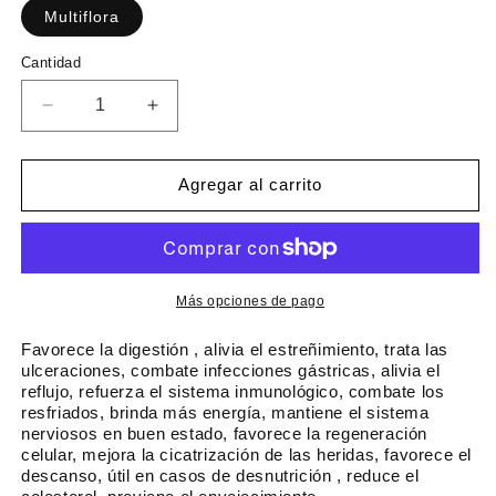
c
Multiflora
c
i
i
C
Cantidad
o
o
a
h
d
n
R
A
a
e
t
e
u
i
b
o
d
m
d
i
f
u
e
Agregar al carrito
a
t
e
c
n
d
u
i
r
t
r
a
a
t
c
r
l
a
a
c
Más opciones de pago
n
a
t
n
Favorece la digestión , alivia el estreñimiento, trata las
i
t
ulceraciones, combate infecciones gástricas, alivia el
reflujo, refuerza el sistema inmunológico, combate los
d
i
resfriados, brinda más energía, mantiene el sistema
a
d
nerviosos en buen estado, favorece la regeneración
d
a
celular, mejora la cicatrización de las heridas, favorece el
p
d
descanso, útil en casos de desnutrición , reduce el
a
p