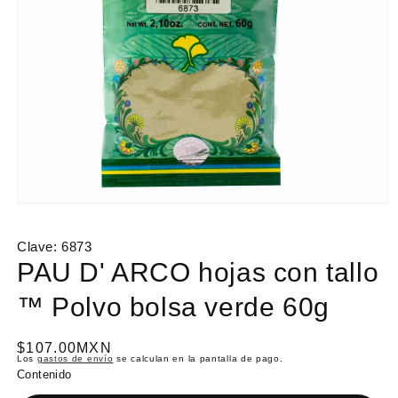
Abrir
elemento
multimedia
Clave:
6873
1
en
PAU D' ARCO hojas con tallo
una
ventana
™ Polvo bolsa verde 60g
modal
P
$107.00MXN
Los
gastos de envío
se calculan en la pantalla de pago.
r
Contenido
e