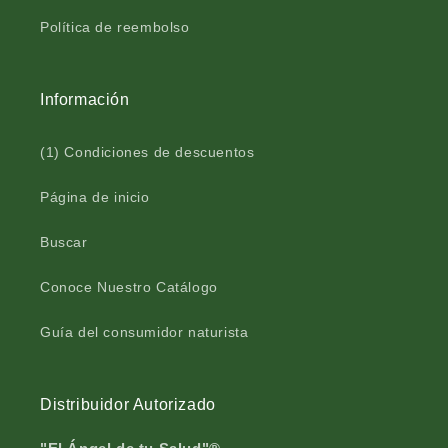
o
c
Política de reembolso
n
o
t
n
a
t
Información
l
a
l
l
o
l
(1) Condiciones de descuentos
™
o
P
™
Página de inicio
o
P
l
o
Buscar
v
l
o
v
Conoce Nuestro Catálogo
b
o
o
b
l
o
Guía del consumidor naturista
s
l
a
s
v
a
Distribuidor Autorizado
e
v
r
e