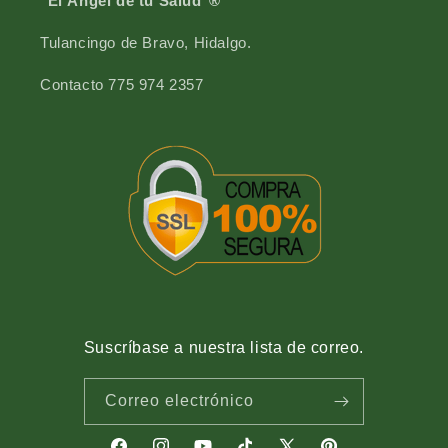
"El Ángel de tu Salud"®
d
r
e
d
Tulancingo de Bravo, Hidalgo.
6
e
0
6
Contacto 775 974 2357
g
0
g
Suscríbase a nuestra lista de correo.
Correo electrónico