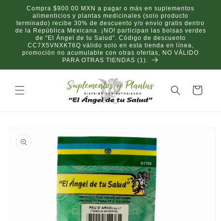
Ir
Compra $900.00 MXN a pagar o más en suplementos
directamente
alimenticios y plantas medicinales (solo producto
al contenido
terminado) recibe 30% de descuento y/o envío gratis dentro
de la República Mexicana. ¡NO! participan las bolsas verdes
de “El Ángel de tu Salud”. Código de descuento
CC7X5VNXKT6Q válido solo en esta tienda en línea,
promoción no acumulable con otras ofertas, NO VÁLIDO
PARA OTRAS TIENDAS (1).
Carrito
Ir
directamente
a la
información
del producto