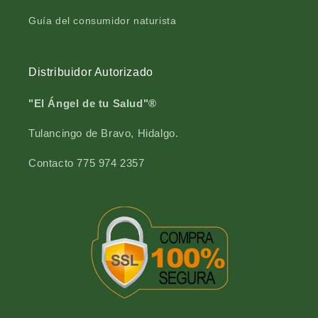
m
0
Guía del consumidor naturista
l
m
l
Distribuidor Autorizado
"El Ángel de tu Salud"®
Tulancingo de Bravo, Hidalgo.
Contacto 775 974 2357