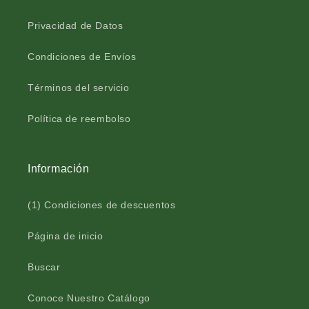
o
t
¿Tienes dudas? Consulta nuestra
Ayuda.
e
o
Privacidad de Datos
s
e
t
s
Condiciones de Envíos
r
t
e
r
Términos del servicio
l
e
l
l
a
l
Política de reembolso
c
a
a
c
j
a
Información
a
j
f
a
(1) Condiciones de descuentos
r
f
a
r
s
a
Página de inicio
c
s
o
c
Buscar
2
o
5
2
Conoce Nuestro Catálogo
0
5