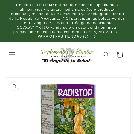
Ir
Compra $900.00 MXN a pagar o más en suplementos
directamente
alimenticios y plantas medicinales (solo producto
al contenido
terminado) recibe 30% de descuento y/o envío gratis dentro
de la República Mexicana. ¡NO! participan las bolsas verdes
de “El Ángel de tu Salud”. Código de descuento
CC7X5VNXKT6Q válido solo en esta tienda en línea,
promoción no acumulable con otras ofertas, NO VÁLIDO
PARA OTRAS TIENDAS (1).
Carrito
Ir
directamente
a la
información
del producto