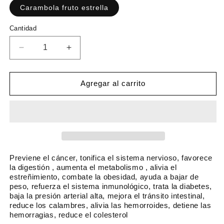
c
Carambola fruto estrella
c
i
i
C
Cantidad
o
o
a
h
d
n
R
A
a
e
t
e
u
i
b
o
d
m
d
i
f
u
e
Agregar al carrito
a
t
e
c
n
d
u
i
r
t
r
a
a
t
c
r
l
a
a
c
n
a
t
n
Previene el cáncer, tonifica el sistema nervioso, favorece
i
t
la digestión , aumenta el metabolismo , alivia el
estreñimiento, combate la obesidad, ayuda a bajar de
d
i
peso, refuerza el sistema inmunológico, trata la diabetes,
a
d
baja la presión arterial alta, mejora el tránsito intestinal,
d
a
reduce los calambres, alivia las hemorroides, detiene las
p
d
hemorragias, reduce el colesterol
a
p