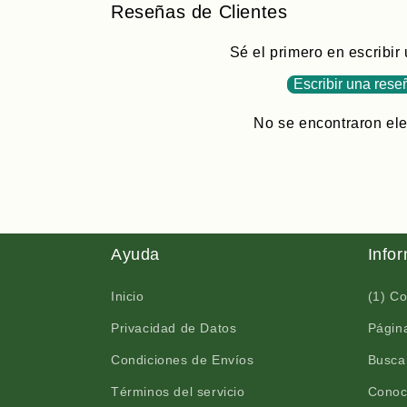
Reseñas de Clientes
Sé el primero en escribir
Escribir una rese
No se encontraron el
Ayuda
Info
Inicio
(1) C
Privacidad de Datos
Página
Condiciones de Envíos
Busca
Términos del servicio
Conoc