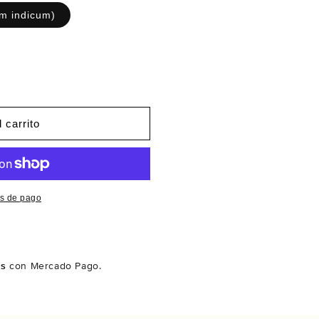
m indicum)
 carrito
s de pago
és
con Mercado Pago.