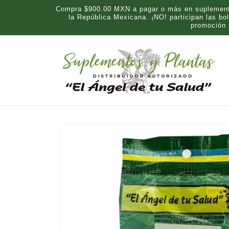
Ir
Compra $900.00 MXN a pagar o más en suplementos
directamente
la República Mexicana. ¡NO! participan las b
al contenido
promoción
Ir
directamente
a la
información
del producto