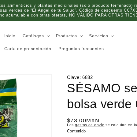
 alimenticios y plantas medicinales (solo producto terminado) re
olsas verdes de “El Ángel de tu Salud”. Código de descuento CC7X
 no acumulable con otras ofertas, NO VÁLIDO PARA OTRAS TIEND
Inicio
Catálogos
Productos
Servicios
Carta de presentación
Preguntas frecuentes
Clave:
6882
SÉSAMO sem
bolsa verde
P
$73.00MXN
Los
gastos de envío
se calculan en la
r
Contenido