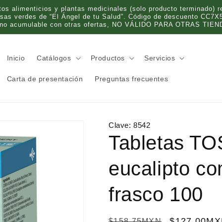
 alimenticios y plantas medicinales (solo producto terminado) re
olsas verdes de “El Ángel de tu Salud”. Código de descuento CC7X
 no acumulable con otras ofertas, NO VÁLIDO PARA OTRAS TIEND
Inicio
Catálogos
Productos
Servicios
Carta de presentación
Preguntas frecuentes
Clave:
8542
Tabletas T
eucalipto c
frasco 100
P
P
$127.00M
$158.75MXN