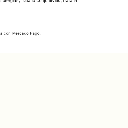
lergias, trata la conjuntivitis, trata la
és
con Mercado Pago.