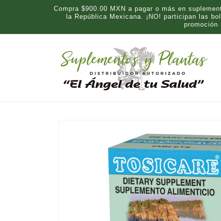
Ir
Compra $900.00 MXN a pagar o más en suplementos
directamente
la República Mexicana. ¡NO! participan las b
al contenido
promoción
Ir
directamente
a la
información
del producto