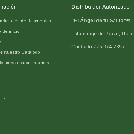
®
E
e
®
rmación
Distribuidor Autorizado
u
e
c
u
"El Ángel de tu Salud"®
ondiciones de descuentos
a
c
 de inicio
l
a
Tulancingo de Bravo, Hidal
i
l
r
p
i
Contacto 775 974 2357
t
p
e Nuestro Catálogo
o
t
el consumidor naturista
c
o
o
c
m
o
p
m
u
p
e
u
s
e
t
s
o
t
c
o
a
c
j
a