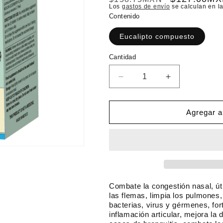
Los
gastos de envío
se calculan en la
r
r
Contenido
e
e
Eucalipto compuesto
c
c
i
i
C
Cantidad
o
o
a
n
h
d
R
A
t
e
u
a
e
i
d
m
d
b
o
u
e
Agregar al
a
i
f
c
n
d
i
t
t
e
r
a
u
r
c
r
a
t
a
c
l
a
n
a
t
n
Combate la congestión nasal, útil
i
t
las flemas, limpia los pulmones, 
bacterias, virus y gérmenes, for
d
i
inflamación articular, mejora la d
a
d