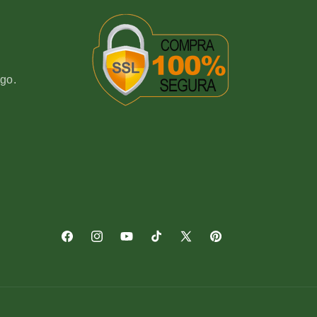
go.
Facebook
Instagram
YouTube
TikTok
X
Pinterest
(Twitter)