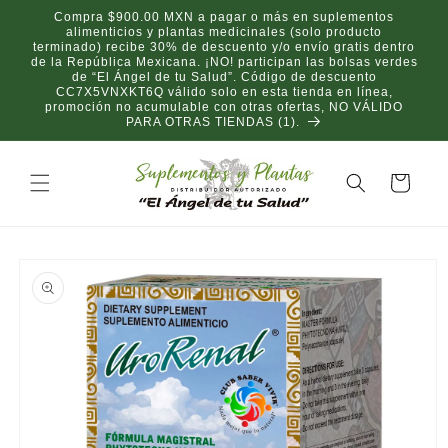
Ir
Compra $900.00 MXN a pagar o más en suplementos
directamente
alimenticios y plantas medicinales (solo producto
al contenido
terminado) recibe 30% de descuento y/o envío gratis dentro
de la República Mexicana. ¡NO! participan las bolsas verdes
de “El Ángel de tu Salud”. Código de descuento
CC7X5VNXKT6Q válido solo en esta tienda en línea,
promoción no acumulable con otras ofertas, NO VÁLIDO
PARA OTRAS TIENDAS (1).
Carrito
Ir
directamente
a la
información
del producto