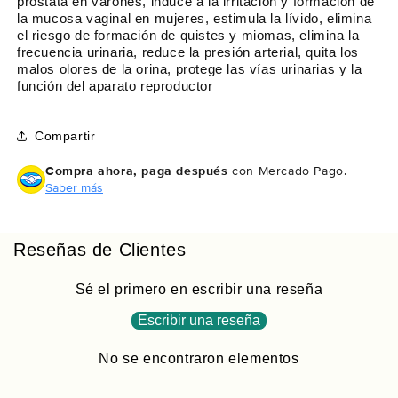
próstata en varones, induce a la irritación y formación de
p
d
la mucosa vaginal en mujeres, estimula la lívido, elimina
a
p
el riesgo de formación de quistes y miomas, elimina la
r
a
frecuencia urinaria, reduce la presión arterial, quita los
a
r
malos olores de la orina, protege las vías urinarias y la
C
a
función del aparato reproductor
á
C
p
á
Compartir
s
p
u
s
Compra ahora, paga después
con Mercado Pago.
l
u
Saber más
a
l
s
a
U
s
Compra ahora y paga a meses
Reseñas de Clientes
R
U
sin tarjeta de crédito
O
R
R
O
Sé el primero en escribir una reseña
E
R
Agrega tu producto al carrito y
elige
Escribir una reseña
N
E
1
pagar con Meses sin Tarjeta.
A
N
En tu cuenta de Mercado Pago,
elige
2
No se encontraron elementos
L
A
la cantidad de meses
y confirma.
Paga mes a mes
con saldo disponible,
®
L
3
débito u otros medios.