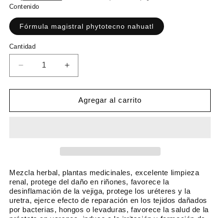
r
r
Contenido
e
e
c
Fórmula magistral phytotecno nahuatl
c
i
i
C
Cantidad
o
o
a
h
d
n
R
A
a
e
t
e
u
i
b
o
d
m
d
i
f
u
e
Agregar al carrito
a
t
e
c
n
d
u
i
r
t
r
a
a
t
c
r
l
a
a
c
n
a
t
n
Mezcla herbal, plantas medicinales, excelente limpieza
i
t
renal, protege del daño en riñones, favorece la
desinflamación de la vejiga, protege los uréteres y la
d
i
uretra, ejerce efecto de reparación en los tejidos dañados
a
d
por bacterias, hongos o levaduras, favorece la salud de la
d
a