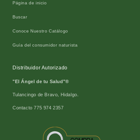
Página de inicio
l
t
c
l
Buscar
a
c
j
a
a
j
Conoce Nuestro Catálogo
f
a
r
f
Guía del consumidor naturista
a
r
s
a
c
s
Distribuidor Autorizado
o
c
1
o
"El Ángel de tu Salud"®
8
1
0
8
Tulancingo de Bravo, Hidalgo.
0
Contacto 775 974 2357