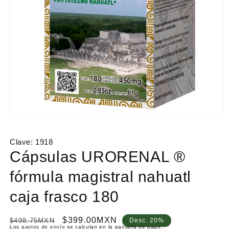
Abrir
elemento
multimedia
Clave:
1918
1
en
Cápsulas URORENAL ®
una
ventana
fórmula magistral nahuatl
modal
caja frasco 180
P
P
$399.00MXN
$498.75MXN
Desc. 20%
Los
gastos de envío
se calculan en la pantalla de pago.