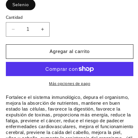
c
Selenio
c
i
i
C
Cantidad
o
o
a
h
d
n
R
A
a
e
t
e
u
i
b
o
d
m
d
i
f
u
e
Agregar al carrito
a
t
e
c
n
d
u
i
r
t
r
a
a
t
c
r
l
a
a
c
Más opciones de pago
n
a
t
n
Fortalece el sistema inmunológico, depura el organismo,
i
t
mejora la absorción de nutrientes, mantiene en buen
estado las células, favorece la digestión, favorece la
d
i
expulsión de toxinas, proporciona más energía, reduce la
a
d
fatiga, previene el cáncer, reduce el riesgo de padecer
d
a
enfermedades cardiovasculares, mejora el funcionamiento
p
d
cerebral, previene la caída del cabello, mejora la piel,
a
p