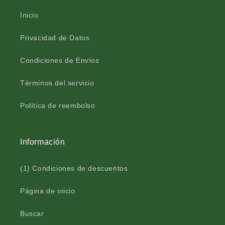
S
O
Crédito sujeto a aprobación.
®
S
¿Tienes dudas? Consulta nuestra
Ayuda.
Inicio
s
®
e
s
Privacidad de Datos
l
e
e
l
Condiciones de Envíos
n
e
i
n
Términos del servicio
o
i
f
o
Política de reembolso
r
f
a
r
s
a
c
s
Información
o
c
3
o
(1) Condiciones de descuentos
0
3
0
Página de inicio
Buscar