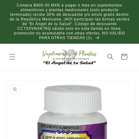
Ir
Compra $900.00 MXN a pagar o más en suplementos
directamente
alimenticios y plantas medicinales (solo producto
al contenido
terminado) recibe 30% de descuento y/o envío gratis dentro
de la República Mexicana. ¡NO! participan las bolsas verdes
de “El Ángel de tu Salud”. Código de descuento
CC7X5VNXKT6Q válido solo en esta tienda en línea,
promoción no acumulable con otras ofertas, NO VÁLIDO
PARA OTRAS TIENDAS (1).
Carrito
Ir
directamente
a la
información
del producto