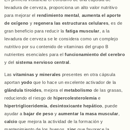
levadura de cerveza, proporciona un alto valor nutritivo
para mejorar el
rendimiento mental
,
aumenta el aporte
de oxígeno
y
regenera las estructuras celulares
, es de
gran beneficio para reducir la
fatiga muscular
, a la
levadura de cerveza se le considera como un complejo
nutritivo por su contenido de vitaminas del grupo B
nutrientes esenciales para el
funcionamiento del cerebro
y del
sistema nervioso central
.
Las
vitaminas y minerales
presentes en otra cápsula
aportan
yodo
que lo hace un excelente activador de la
glándula tiroides
, mejora el
metabolismo
de las grasas,
reduciendo el riesgo de
hipercolesterolemia
e
hipertrigliceridemia
,
desintoxicante hepático
, puede
ayudar a
bajar de peso
y
aumentar la masa muscular
,
calcio
que mejora la actividad de la formación y
mantenimiento de los huesos,
zinc
que favorece la