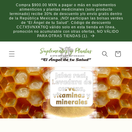
Skip to
Compra $900.00 MXN a pagar o más en suplementos
content
alimenticios y plantas medicinales (solo producto
terminado) recibe 30% de descuento y/o envío gratis dentro
de la República Mexicana. ¡NO! participan las bolsas verdes
de “El Ángel de tu Salud”. Código de descuento
CC7X5VNXKT6Q válido solo en esta tienda en línea,
promoción no acumulable con otras ofertas, NO VÁLIDO
PARA OTRAS TIENDAS (1).
Cart