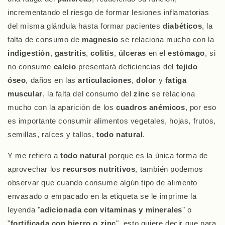
incrementando el riesgo de formar lesiones inflamatorias
del misma glándula hasta formar pacientes
diabéticos
, la
falta de consumo de
magnesio
se relaciona mucho con la
indigestión
,
gastritis
,
colitis
,
úlceras
en el
estómago
, si
no consume
calcio
presentará deficiencias del
tejido
óseo
, daños en las
articulaciones
,
dolor
y
fatiga
muscular
, la falta del consumo del
zinc
se relaciona
mucho con la aparición de los
cuadros anémicos
, por eso
es importante consumir alimentos vegetales, hojas, frutos,
semillas, raíces y tallos,
todo natural
.
Y me refiero a
todo natural
porque es la única forma de
aprovechar los
recursos nutritivos
, también podemos
observar que cuando consume algún tipo de alimento
envasado o empacado en la etiqueta se le imprime la
leyenda "
adicionada con vitaminas y minerales
" o
"
fortificada con hierro o zinc
", esto quiere decir que para