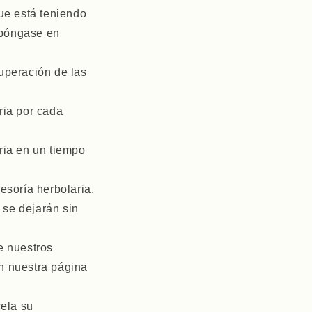
que está teniendo
i
 póngase en
o
n
cuperación de las
ria por cada
ria en un tiempo
esoría herbolaria,
 se dejarán sin
e nuestros
en nuestra página
cela su