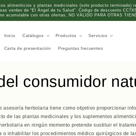
 alimenticios y plantas medicinales (solo producto terminado) re
olsas verdes de “El Ángel de tu Salud”. Código de descuento CC7X
 no acumulable con otras ofertas, NO VÁLIDO PARA OTRAS TIEND
Inicio
Catálogos
Productos
Servicios
Carta de presentación
Preguntas frecuentes
del consumidor nat
e asesoría herbolaria tiene como objetivo proporcionar inf
cto de las plantas medicinales y los suplementos alimentic
herbolaria en ningún momento pretende sustituir el tratam
 o inhabilitar los procedimientos médico quirúrgicos de la