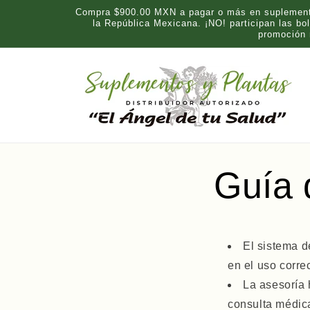
Skip to
Compra $900.00 MXN a pagar o más en suplementos
content
la República Mexicana. ¡NO! participan las b
promoción
Guía 
El sistema d
en el uso corre
La asesoría 
consulta médica