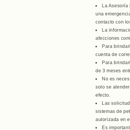
La Asesoría 
una emergencia 
contacto con lo
La informaci
afecciones com
Para brindar
cuenta de corre
Para brindar
de 3 meses entr
No es necesa
solo se atender
efecto.
Las solicitu
sistemas de pet
autorizada en 
Es important