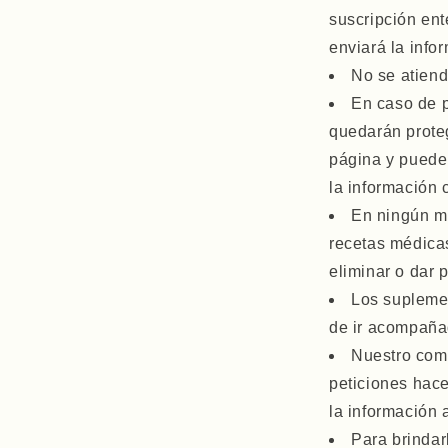
suscripción ent
enviará la info
No se atiend
En caso de p
quedarán proteg
página y puede 
la información 
En ningún mo
recetas médica
eliminar o dar 
Los supleme
de ir acompañad
Nuestro comp
peticiones hac
la información 
Para brindar