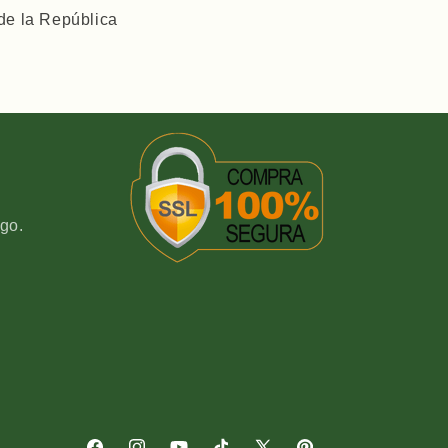
 de la República
go.